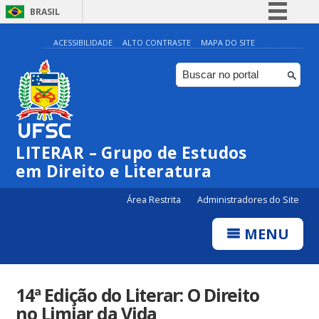
BRASIL
Simplifique!
ACESSIBILIDADE
ALTO CONTRASTE
MAPA DO SITE
Comunica BR
Participe
Acesso à informação
Legislação
LITERAR – Grupo de Estudos
Canais
em Direito e Literatura
Área Restrita
Administradores do Site
MENU
14ª Edição do Literar: O Direito
no Limiar da Vida