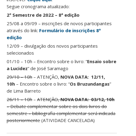
Segue cronograma atualizado:
2º Semestre de 2022 – 8ª edição
25/08 a 09/09 – inscrições de novos participantes
através do link:
Formulário de inscrições 8ª
edição
12/09 – divulgação dos novos participantes
selecionados
01/10 – 10h – Encontro sobre o livro: “
Ensaio sobre
a Lucidez
” de José Saramago
29/10 – 10h
– ATENÇÃO,
NOVA DATA: 12/11,
10h
– Encontro sobre o livro: “
Os Bruzundangas
”
de Lima Barreto
26/11 – 10h
–
ATENÇÃO,
NOVA DATA: 03/12, 10h
–
Debate complementar sobre os dois livros do
semestre – bibliografia complementar será indicada
posteriormente
(ATIVIDADE CANCELADA)