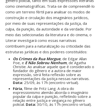
gênero policial, tanto em suas expressões literárias
como cinematográficas. Trata-se de compreendê-lo
como um terreno fértil para analisar os modos de
construção e circulação dos imaginários jurídicos,
por meio de suas representações da justiça, da
culpa, da punição, da autoridade e da verdade. Por
meio das selecionadas da literatura e do cinema, o
Literar investigará como essas narrativas
contribuem para a naturalização ou criticidade das
estruturas jurídicas e dos poderes constituídos:
Os Crimes da Rua Morgue
, de Edgar Allan
Poe, e
E Não Sobrou Nenhum
, de Agatha
Christie. Ao analisar aquele que é considerado o
fundador do gênero e a autora de maior
expressão, será feita reflexão sobre as
representações da justiça nessas narrativas.
Data:
25/09, às 17h (encontro virtual).
Fúria
, filme de Fritz Lang. A obra do
expressionismo alemão aborda o imaginário
popular da culpa e punição, refletindo sobre a
relação entre justiça e vingança no gênero
policial.
Data:
30/10, às 17h (encontro virtual).