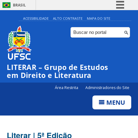
BRASIL
Simplifique!
ACESSIBILIDADE
ALTO CONTRASTE
MAPA DO SITE
Comunica BR
Participe
Acesso à informação
Legislação
LITERAR – Grupo de Estudos
Canais
em Direito e Literatura
Área Restrita
Administradores do Site
MENU
Literar | 5ª Edição