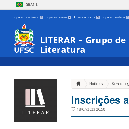
BRASIL
Ir para o conteúdo
1
Ir para o menu
2
Ir para a busca
3
Ir para o rodapé
4
LITERAR – Grupo de 
Literatura
Notícias
Sem categ
Inscrições a
18/07/2023 20:58