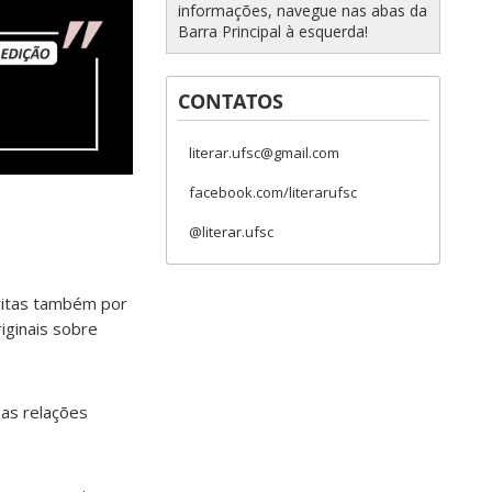
informações, navegue nas abas da
Barra Principal à esquerda!
CONTATOS
literar.ufsc@gmail.com
facebook.com/literarufsc
@literar.ufsc
ritas também por
riginais sobre
 as relações