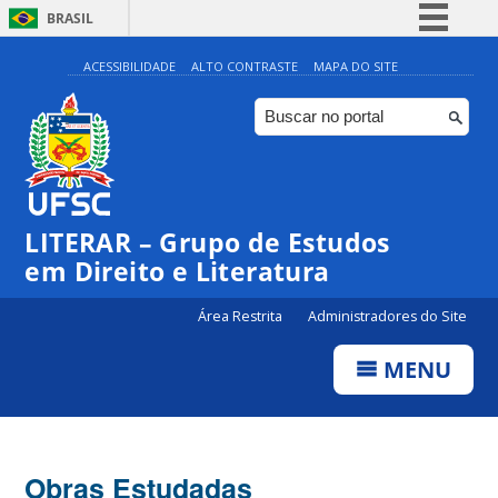
BRASIL
Simplifique!
ACESSIBILIDADE
ALTO CONTRASTE
MAPA DO SITE
Comunica BR
Participe
Acesso à informação
Legislação
LITERAR – Grupo de Estudos
Canais
em Direito e Literatura
Área Restrita
Administradores do Site
MENU
Obras Estudadas