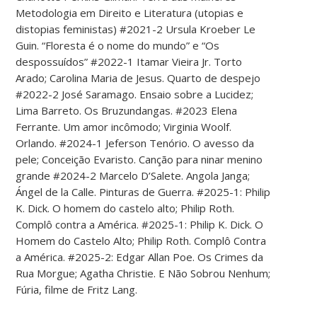
Metodologia em Direito e Literatura (utopias e
distopias feministas) #2021-2 Ursula Kroeber Le
Guin. “Floresta é o nome do mundo” e “Os
despossuídos” #2022-1 Itamar Vieira Jr. Torto
Arado; Carolina Maria de Jesus. Quarto de despejo
#2022-2 José Saramago. Ensaio sobre a Lucidez;
Lima Barreto. Os Bruzundangas. #2023 Elena
Ferrante. Um amor incômodo; Virginia Woolf.
Orlando. #2024-1 Jeferson Tenório. O avesso da
pele; Conceição Evaristo. Canção para ninar menino
grande #2024-2 Marcelo D’Salete. Angola Janga;
Ángel de la Calle. Pinturas de Guerra. #2025-1: Philip
K. Dick. O homem do castelo alto; Philip Roth.
Complô contra a América. #2025-1: Philip K. Dick. O
Homem do Castelo Alto; Philip Roth. Complô Contra
a América. #2025-2: Edgar Allan Poe. Os Crimes da
Rua Morgue; Agatha Christie. E Não Sobrou Nenhum;
Fúria, filme de Fritz Lang.