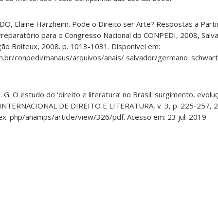
Elaine Harzheim. Pode o Direito ser Arte? Respostas a Partir
o Preparatório para o Congresso Nacional do CONPEDI, 2008, Salva
ação Boiteux, 2008. p. 1013-1031. Disponível em:
om.br/conpedi/manaus/arquivos/anais/ salvador/germano_schwart
G. O estudo do ‘direito e literatura’ no Brasil: surgimento, evol
TERNACIONAL DE DIREITO E LITERATURA, v. 3, p. 225-257, 20
dex. php/anamps/article/view/326/pdf. Acesso em: 23 jul. 2019.