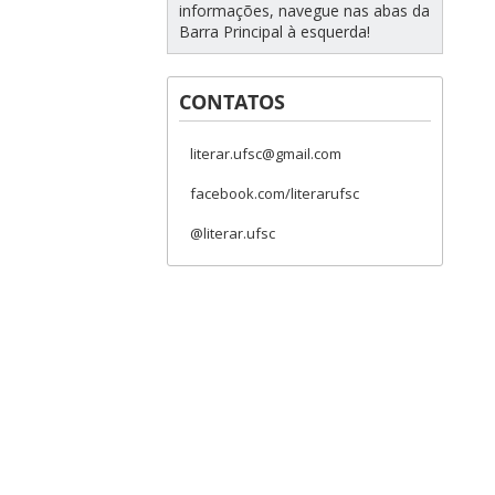
informações, navegue nas abas da
Barra Principal à esquerda!
CONTATOS
literar.ufsc@gmail.com
facebook.com/literarufsc
@literar.ufsc