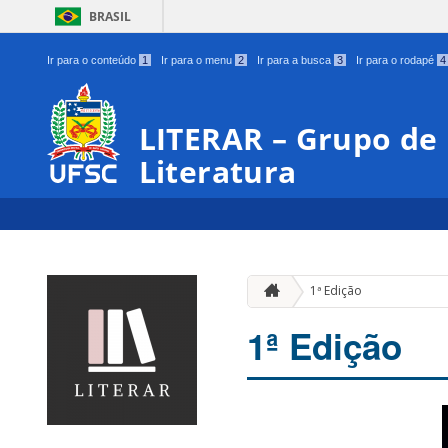
BRASIL
Ir para o conteúdo
1
Ir para o menu
2
Ir para a busca
3
Ir para o rodapé
4
LITERAR – Grupo de 
Literatura
1ª Edição
1ª Edição