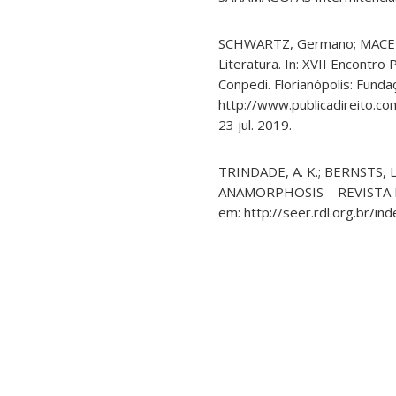
SCHWARTZ, Germano; MACEDO, 
Literatura. In: XVII Encontr
Conpedi. Florianópolis: Fund
http://www.publicadireito.c
23 jul. 2019.
TRINDADE, A. K.; BERNSTS, L. 
ANAMORPHOSIS – REVISTA IN
em: http://seer.rdl.org.br/in