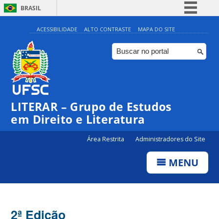
BRASIL
Simplifique!
ACESSIBILIDADE
ALTO CONTRASTE
MAPA DO SITE
Comunica BR
Participe
Acesso à informação
Legislação
LITERAR – Grupo de Estudos
Canais
em Direito e Literatura
Área Restrita
Administradores do Site
MENU
2ª Edição